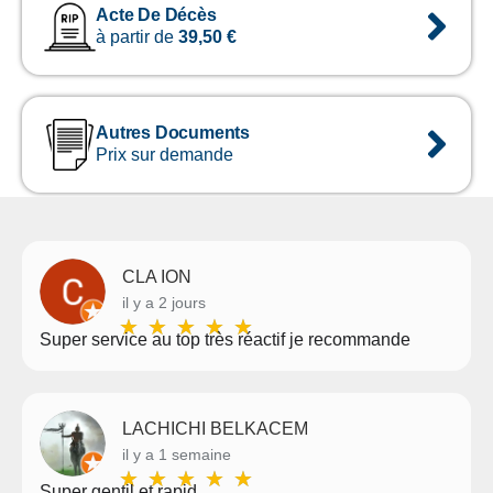
Acte De Décès
à partir de
39,50
€
Autres Documents
Prix sur demande
CLA ION
il y a 2 jours
★
★
★
★
★
Super service au top très réactif je recommande
LACHICHI BELKACEM
il y a 1 semaine
★
★
★
★
★
Super gentil et rapid