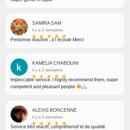
SAMIRA SAM
il y a 2 semaines
★
★
★
★
★
Personne réactive , à l écoute Merci
KAMELIA CHABOUNI
il y a 2 semaines
★
★
★
★
★
Impeccable service, I highly recommend them, super
competent and pleasant people
ALEXIS BONCENNE
il y a 3 semaines
★
★
★
★
★
Service très réactif, compréhensif et de qualité.