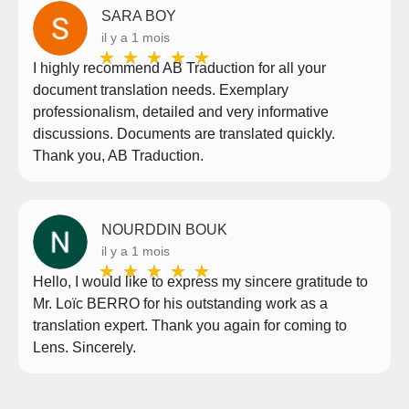
SARA BOY
il y a 1 mois
★
★
★
★
★
I highly recommend AB Traduction for all your
document translation needs. Exemplary
professionalism, detailed and very informative
discussions. Documents are translated quickly.
Thank you, AB Traduction.
NOURDDIN BOUK
il y a 1 mois
★
★
★
★
★
Hello, I would like to express my sincere gratitude to
Mr. Loïc BERRO for his outstanding work as a
translation expert. Thank you again for coming to
Lens. Sincerely.