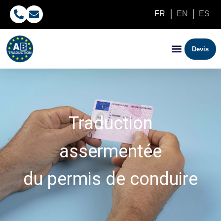
FR
EN
ES
Devis
Traduction
assermentée
du permis de conduire