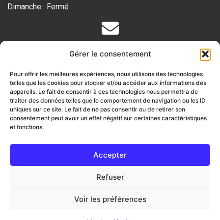
Dimanche : Fermé
Votre devis gratuit
Gérer le consentement
Remplissez le
formulaire en ligne
Pour offrir les meilleures expériences, nous utilisons des technologies
ou envoyez-vous vos documents par email
telles que les cookies pour stocker et/ou accéder aux informations des
pour obtenir votre
appareils. Le fait de consentir à ces technologies nous permettra de
traiter des données telles que le comportement de navigation ou les ID
devis gratuit et sans engagement :
uniques sur ce site. Le fait de ne pas consentir ou de retirer son
consentement peut avoir un effet négatif sur certaines caractéristiques
info@ab-traduction.com
et fonctions.
Accepter
Refuser
Une réalisation par
THALES IT
Voir les préférences
Copyright ©2023 AB Traduction. Tous droits réservés.
Mentions légales
Nos partenaires