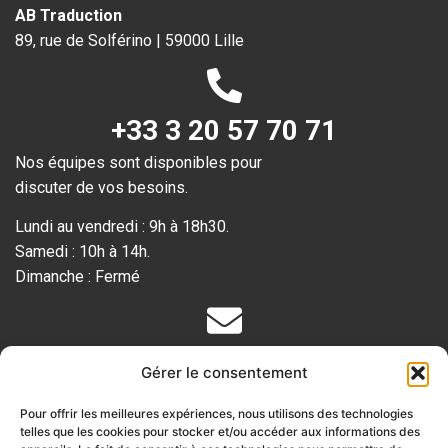
AB Traduction
89, rue de Solférino | 59000 Lille
+33 3 20 57 70 71
Nos équipes sont disponibles pour
discuter de vos besoins.
Lundi au vendredi : 9h à 18h30.
Samedi : 10h à 14h.
Dimanche : Fermé
Votre devis gratuit
Gérer le consentement
Remplissez le
formulaire en ligne
Pour offrir les meilleures expériences, nous utilisons des technologies
ou envoyez-vous vos documents par email
telles que les cookies pour stocker et/ou accéder aux informations des
pour obtenir votre