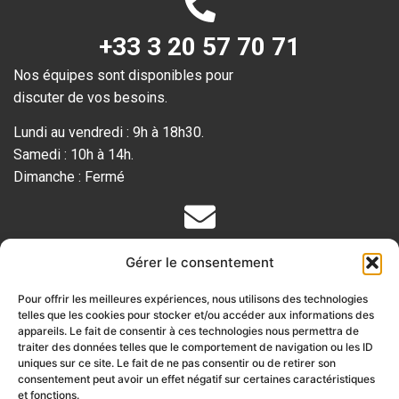
+33 3 20 57 70 71
Nos équipes sont disponibles pour
discuter de vos besoins.
Lundi au vendredi : 9h à 18h30.
Samedi : 10h à 14h.
Dimanche : Fermé
Votre devis gratuit
Gérer le consentement
Remplissez le
formulaire en ligne
Pour offrir les meilleures expériences, nous utilisons des technologies
ou envoyez-vous vos documents par email
telles que les cookies pour stocker et/ou accéder aux informations des
pour obtenir votre
appareils. Le fait de consentir à ces technologies nous permettra de
traiter des données telles que le comportement de navigation ou les ID
devis gratuit et sans engagement :
uniques sur ce site. Le fait de ne pas consentir ou de retirer son
consentement peut avoir un effet négatif sur certaines caractéristiques
info@ab-traduction.com
et fonctions.